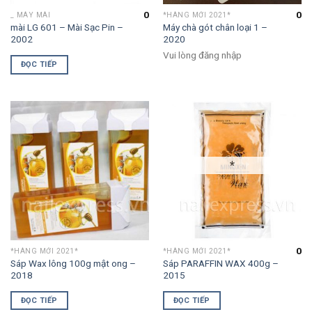
0
0
_ MÁY MÀI
*HÀNG MỚI 2021*
mài LG 601 – Mài Sạc Pin –
Máy chà gót chân loại 1 –
2002
2020
Vui lòng đăng nhập
ĐỌC TIẾP
*
0
*HÀNG MỚI 2021*
*HÀNG MỚI 2021*
Sáp Wax lông 100g mật ong –
Sáp PARAFFIN WAX 400g –
2018
2015
ĐỌC TIẾP
ĐỌC TIẾP