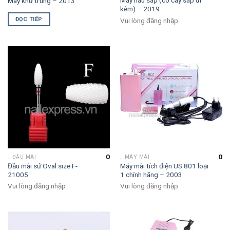
Máy nấu sáp (có cây sáp đi
Máy khử trùng – 2013
kèm) – 2019
ĐỌC TIẾP
Vui lòng đăng nhập
0
0
_ ĐẦU MÀI
_ MÁY MÀI
Đầu mài sứ Oval size F-
Máy mài tích điện US 801 loại
21005
1 chính hãng – 2003
Vui lòng đăng nhập
Vui lòng đăng nhập