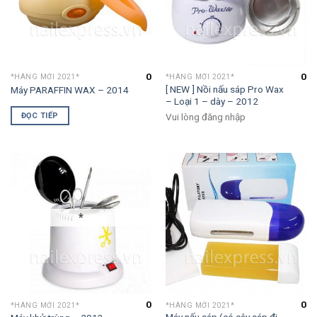
0
0
*HÀNG MỚI 2021*
*HÀNG MỚI 2021*
[ NEW ] Nồi nấu sáp Pro Wax
Máy PARAFFIN WAX – 2014
– Loại 1 – dày – 2012
ĐỌC TIẾP
Vui lòng đăng nhập
*
0
0
*HÀNG MỚI 2021*
*HÀNG MỚI 2021*