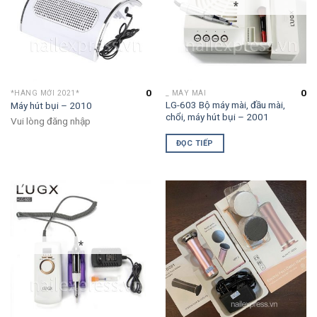
*
0
0
*HÀNG MỚI 2021*
_ MÁY MÀI
LG-603 Bộ máy mài, đầu mài,
Máy hút bụi – 2010
chổi, máy hút bụi – 2001
Vui lòng đăng nhập
ĐỌC TIẾP
*