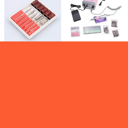
0
₫
_ ĐẦU MÀI
_ MÁY MÀI
Bộ đầu mài 6 cây – 21003
Máy mài GLARING – 2007
Vui lòng đăng nhập
ĐỌC TIẾP