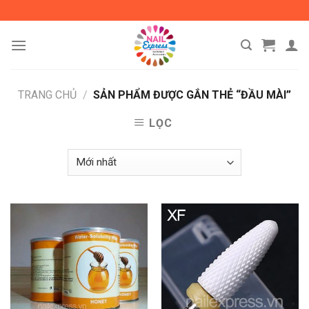
Skip
to
content
TRANG CHỦ
/
SẢN PHẨM ĐƯỢC GẮN THẺ “ĐẦU MÀI”
LỌC