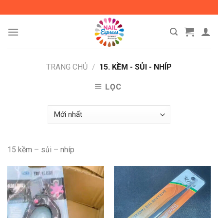
Skip
to
content
TRANG CHỦ
/
15. KỀM - SỦI - NHÍP
LỌC
15 kềm – sủi – nhíp