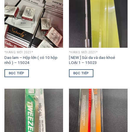
*HÀNG MỚI 2021*
*HÀNG MỚI 2021*
Dao lam – Hộp lớn ( có 10 hộp
[ NEW ] Sủi da và dao khoé
nhỏ ) – 15024
LOẠI 1 – 15023
ĐỌC TIẾP
ĐỌC TIẾP