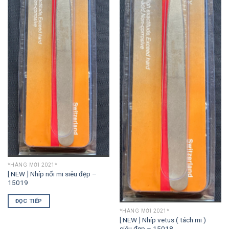
*HÀNG MỚI 2021*
[ NEW ] Nhíp nối mi siêu đẹp –
15019
ĐỌC TIẾP
*HÀNG MỚI 2021*
[ NEW ] Nhíp vetus ( tách mi )
siêu đẹp – 15018