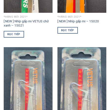
*HÀNG MỚI 2021*
*HÀNG MỚI 2021*
[ NEW ] Nhíp gấp mi VETUS chữ
[ NEW ] Nhíp gấp mi – 15020
xanh – 15021
ĐỌC TIẾP
ĐỌC TIẾP