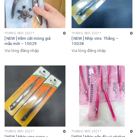
0
0
*HÀNG MỚI 2021*
*HÀNG MỚI 2021*
[ NEW ] Kềm cắt móng giả
[ NEW ] Nhíp vins. Thẳng –
mẫu mới – 15029
15028
Vui lòng đăng nhập
Vui lòng đăng nhập
0
0
*HÀNG MỚI 2021*
*HÀNG MỚI 2021*
[ NEW ] Nhíp vins cong –
[ NEW ] Nhíp gấp đá và sticker