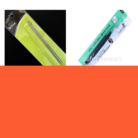
11,500
₫
0
₫
*HÀNG MỚI 2021*
*HÀNG MỚI 2021*
Cạo Gel – 15002
Nhíp gấp xoàn – 15010
Vui lòng đăng nhập
Vui lòng đăng nhập