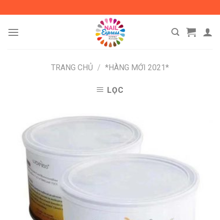
Skip
to
content
TRANG CHỦ
/
*HÀNG MỚI 2021*
LỌC