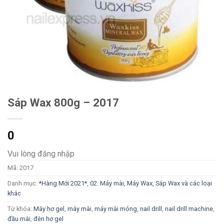
Sáp Wax 800g – 2017
0
Vui lòng đăng nhập
Mã:
2017
Danh mục:
*Hàng Mới 2021*
,
02. Máy mài, Máy Wax, Sáp Wax và các loại
khác
Từ khóa:
Máy hơ gel
,
máy mài
,
máy mài móng
,
nail drill
,
nail drill machine
,
đầu mài
,
đèn hơ gel