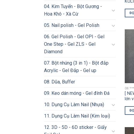
KOLI
04. Kim Tuyến - Bột Gương -
ĐỌ
Hoa Khô - Xà Cừ
05. Nail polish - Gel Polish
06. Gel Polish - Gel OPI - Gel
One Step - Gel ZLS - Gel
Diamond
07. Bột nhúng (3 in 1) - Bột đắp
Acrylic - Gel Đắp - Gel up
08. Dũa, Buffer
08.**
09. Keo dán móng - Gel đính Đá
[ NE
lớn 
10. Dụng Cụ Làm Nail (Nhựa)
ĐỌ
11. Dụng Cụ Làm Nail (Kim loại)
12. 3D - 5D - 6D sticker - Giấy