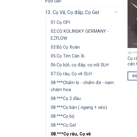
Foil Gel
13. Cọ Vẽ, Cọ đắp, Cọ Gel
01.Cọ OPI
02.CỌ KOLINSKY GERMANY -
EZFLOW
03.Bộ Cọ Xoàn
08.**
05.Cọ Tím Cán Xi
Cọ r
cán 
06.Cọ bột, cọ đắp, cọ nổi SLH
07.Cọ râu, Cọ vẽ SLH
ĐỌ
08.***Chấm bi - chấm đá - nam
châm hoa
08.***Cọ 2 đầu
08.***Cọ bản ( ngang + xéo)
08.***Cọ bộ
08.***Cọ Gel
08.***Cọ râu, Cọ vẽ