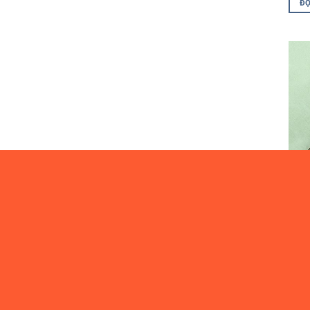
ĐỌ
08.**
Cọ R
131
Vui 