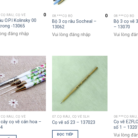
0
*CỌ RÂU, CỌ VẼ
0
08.***CỌ BỘ
08.***CỌ BỘ
u O.P.I Kolinsky 00
Bộ 3 cọ râu Socheal –
Bộ 3 cọ vẽ 
trong -13065
13062
– 13070
lòng đăng nhập
Vui lòng đăng nhập
Vui lòng đă
*CỌ RÂU, CỌ VẼ
07.CỌ RÂU, CỌ VẼ SLH
08.***CỌ RÂU,
 cây cọ vẽ cán hoa –
Cọ vẽ EZFLO
Cọ vẽ số 23 – 137023
64
số 1 – 1320
ĐỌC TIẾP
Vui lòng đă