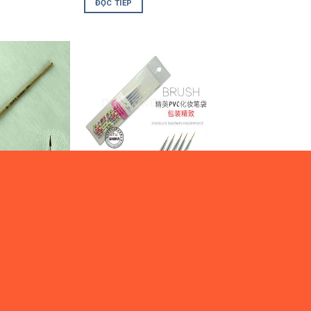
ĐỌC TIẾP
0
₫
 CỌ VẼ
08.***CỌ BỘ
số 000 –
Bộ 5 bút vẽ đầu kim cán
hoa Socheal – 13044
ng nhập
ĐỌC TIẾP