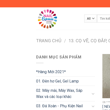
Skip
to
content
TRANG CHỦ
/
13. CỌ VẼ, CỌ ĐẮP,
DANH MỤC SẢN PHẨM
*Hàng Mới 2021*
01. Đèn hơ Gel, Gel Lamp
02. Máy mài, Máy Wax, Sáp
Wax và các loại khác
08.**
03. Đá Xoàn - Phụ Kiện Nail
[ NE