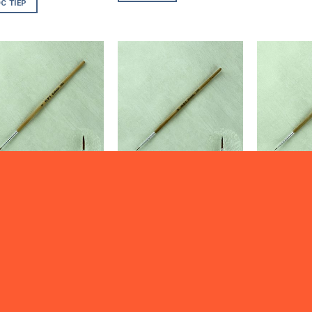
C TIẾP
0
₫
0
₫
*CỌ RÂU, CỌ VẼ
08.***CỌ RÂU, CỌ VẼ
08.***CỌ RÂU,
âu OPI số 0 –
Cọ Râu OPI số 00 –
Cọ Râu OPI 
003
131002
131001
lòng đăng nhập
Vui lòng đăng nhập
Vui lòng đă