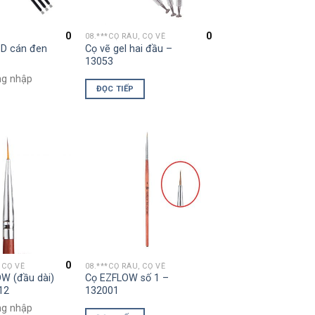
0
0
08.***CỌ RÂU, CỌ VẼ
3D cán đen
Cọ vẽ gel hai đầu –
13053
ng nhập
ĐỌC TIẾP
0
 CỌ VẼ
08.***CỌ RÂU, CỌ VẼ
W (đầu dài)
Cọ EZFLOW số 1 –
12
132001
ng nhập