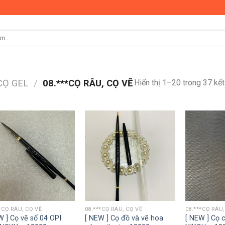
Hiển thị 1–20 trong 37 kế
 CỌ GEL
/
08.***CỌ RÂU, CỌ VẼ
*CỌ RÂU, CỌ VẼ
08.***CỌ RÂU, CỌ VẼ
08.***CỌ RÂU,
W ] Cọ vẽ số 04 OPI
[ NEW ] Cọ đồ và vẽ hoa
[ NEW ] Cọ 