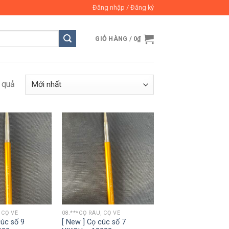
Đăng nhập / Đăng ký
GIỎ HÀNG /
0
₫
t quả
 CỌ VẼ
08.***CỌ RÂU, CỌ VẼ
cúc số 9
[ New ] Cọ cúc số 7