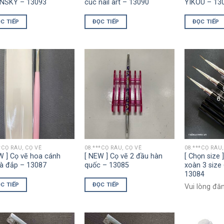
NSKY – 13093
cúc nail art – 13090
YIKOU – 13
C TIẾP
ĐỌC TIẾP
ĐỌC TIẾP
*CỌ RÂU, CỌ VẼ
08.***CỌ RÂU, CỌ VẼ
08.***CỌ RÂU,
W ] Cọ vẽ hoa cánh
[ NEW ] Cọ vẽ 2 đầu hàn
[ Chọn size 
và đắp – 13087
quốc – 13085
xoàn 3 size 
13084
C TIẾP
ĐỌC TIẾP
Vui lòng đă