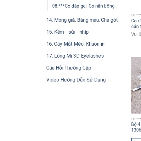
08.***Cọ đắp gel, Cọ nặn bông
08.**
14. Móng giả, Bảng màu, Chà gót
Cọ râ
cán 
15. Kềm - sủi - nhíp
Vui 
16. Cây Mắt Mèo, Khuôn in
17. Lông Mi 3D Eyelashes
Câu Hỏi Thường Gặp
Video Hướng Dẫn Sử Dụng
08.**
Bộ 4
130