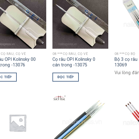
*CỌ RÂU, CỌ VẼ
08.***CỌ RÂU, CỌ VẼ
08.***CỌ BỘ
âu OPI Kolinsky 00
Cọ râu OPI Kolinsky 0
Bộ 3 cọ râu
trong -13076
cán trong -13075
13069
Vui lòng đă
C TIẾP
ĐỌC TIẾP