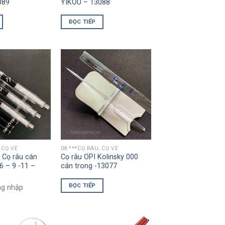
089
YIKOU – 13088
ĐỌC TIẾP
 CỌ VẼ
08.***CỌ RÂU, CỌ VẼ
] Cọ râu cán
Cọ râu OPI Kolinsky 000
6 – 9 -11 –
cán trong -13077
ĐỌC TIẾP
ng nhập