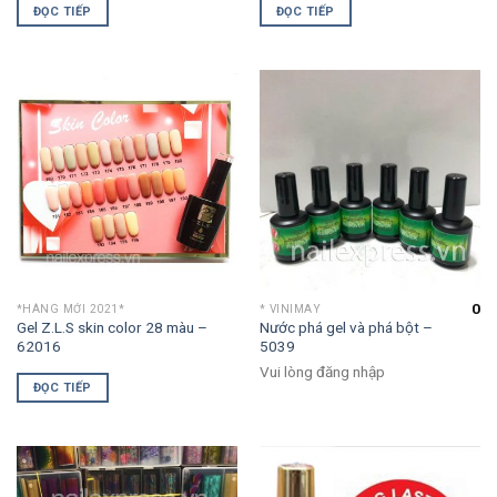
ĐỌC TIẾP
ĐỌC TIẾP
0
*HÀNG MỚI 2021*
* VINIMAY
Gel Z.L.S skin color 28 màu –
Nước phá gel và phá bột –
62016
5039
Vui lòng đăng nhập
ĐỌC TIẾP