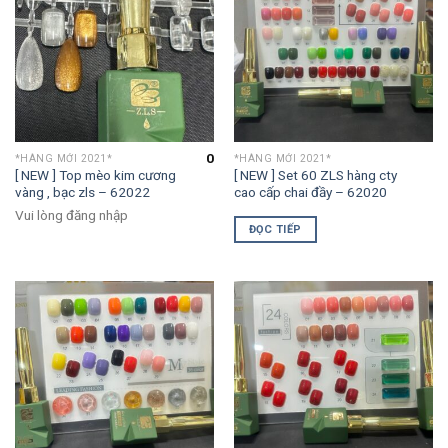
0
*HÀNG MỚI 2021*
*HÀNG MỚI 2021*
[ NEW ] Top mèo kim cương
[ NEW ] Set 60 ZLS hàng cty
vàng , bạc zls – 62022
cao cấp chai đầy – 62020
Vui lòng đăng nhập
ĐỌC TIẾP