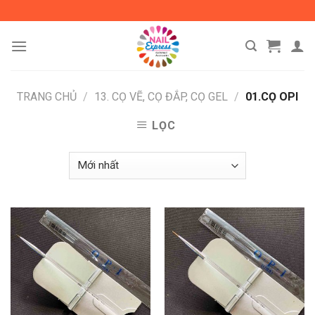
Skip
to
content
TRANG CHỦ
/
13. CỌ VẼ, CỌ ĐẮP, CỌ GEL
/
01.CỌ OPI
LỌC