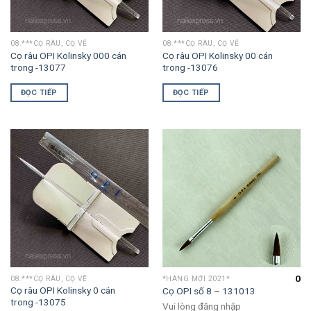
08.***CỌ RÂU, CỌ VẼ
08.***CỌ RÂU, CỌ VẼ
Cọ râu OPI Kolinsky 000 cán
Cọ râu OPI Kolinsky 00 cán
trong -13077
trong -13076
ĐỌC TIẾP
ĐỌC TIẾP
0
08.***CỌ RÂU, CỌ VẼ
*HÀNG MỚI 2021*
Cọ râu OPI Kolinsky 0 cán
Cọ OPI số 8 – 131013
trong -13075
Vui lòng đăng nhập