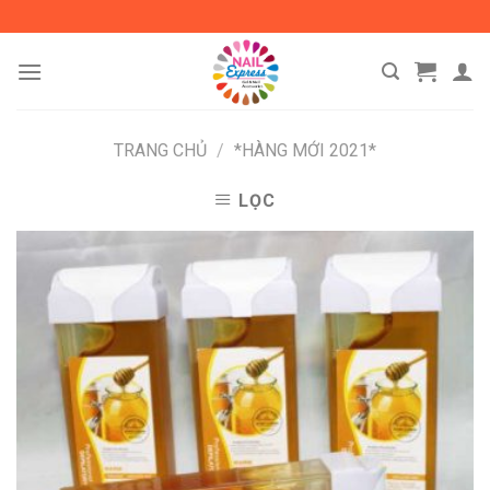
Skip
to
content
TRANG CHỦ
/
*HÀNG MỚI 2021*
LỌC