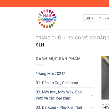
Skip
to
content
TRANG CHỦ
/
13. CỌ VẼ, CỌ ĐẮP,
SLH
DANH MỤC SẢN PHẨM
*Hàng Mới 2021*
01. Đèn hơ Gel, Gel Lamp
02. Máy mài, Máy Wax, Sáp
Wax và các loại khác
07.CỌ
03. Đá Xoàn - Phụ Kiện Nail
[ NE