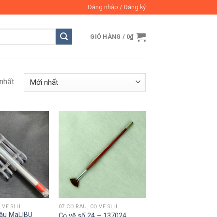
Đăng nhập / Đăng ký
GIỎ HÀNG /
0
₫
 nhất
 VẼ SLH
07.CỌ RÂU, CỌ VẼ SLH
râu MaLIBU
Cọ vẽ số 24 – 137024