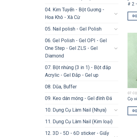
# 2 
04. Kim Tuyến - Bột Gương -
ĐỌ
Hoa Khô - Xà Cừ
05. Nail polish - Gel Polish
06. Gel Polish - Gel OPI - Gel
One Step - Gel ZLS - Gel
Diamond
07. Bột nhúng (3 in 1) - Bột đắp
Acrylic - Gel Đắp - Gel up
08. Dũa, Buffer
07.CỌ
09. Keo dán móng - Gel đính Đá
Cọ v
10. Dụng Cụ Làm Nail (Nhựa)
ĐỌ
11. Dụng Cụ Làm Nail (Kim loại)
12. 3D - 5D - 6D sticker - Giấy