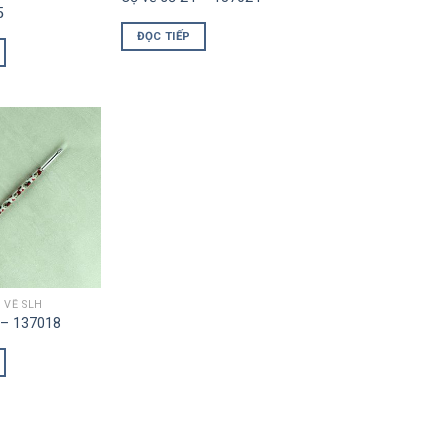
5
ĐỌC TIẾP
 VẼ SLH
 – 137018