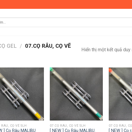
 CỌ GEL
/
07.CỌ RÂU, CỌ VẼ
Hiển thị một kết quả duy
 RÂU, CỌ VẼ SLH
07.CỌ RÂU, CỌ VẼ SLH
07.CỌ RÂU, CỌ
W ] Cọ Râu MALIBU
[ NEW ] Cọ Râu MALIBU.
[ NEW ] Cọ 