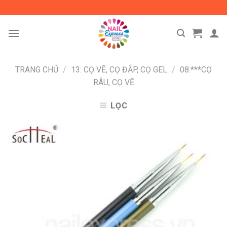
Skip
to
content
TRANG CHỦ
/
13. CỌ VẼ, CỌ ĐẮP, CỌ GEL
/
08.***CỌ
RÂU, CỌ VẼ
LỌC