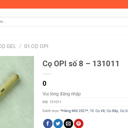
 CỌ GEL
/
01.CỌ OPI
Cọ OPI số 8 – 131011
0
Vui lòng đăng nhập
Mã:
131011
Danh mục:
*Hàng Mới 2021*
,
13. Cọ Vẽ, Cọ đắp, Cọ G