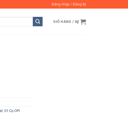
Đăng nhập / Đăng ký
GIỎ HÀNG /
0
₫
el
,
01.Cọ OPI