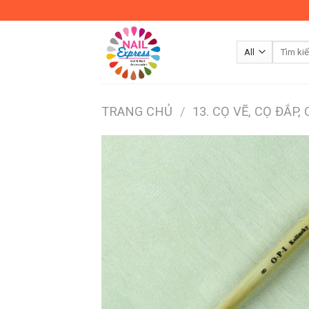
Skip
to
content
TRANG CHỦ
/
13. CỌ VẼ, CỌ ĐẮP,