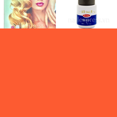
0
₫
0
₫
*HÀNG MỚI 2021*
*HÀNG MỚI 2021*
Gel OPI – 61001
IBD BONDER – 5007
Vui lòng đăng nhập
Vui lòng đăng nhập