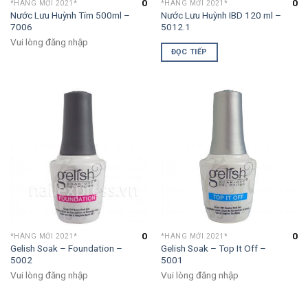
0
0
*HÀNG MỚI 2021*
*HÀNG MỚI 2021*
Nước Lưu Huỳnh Tím 500ml –
Nước Lưu Huỳnh IBD 120 ml –
7006
5012.1
Vui lòng đăng nhập
ĐỌC TIẾP
0
0
*HÀNG MỚI 2021*
*HÀNG MỚI 2021*
Gelish Soak – Foundation –
Gelish Soak – Top It Off –
5002
5001
Vui lòng đăng nhập
Vui lòng đăng nhập