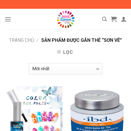
Skip
to
content
TRANG CHỦ
/
SẢN PHẨM ĐƯỢC GẮN THẺ “SƠN VẼ”
LỌC