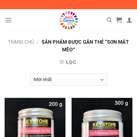
Skip
to
content
TRANG CHỦ
/
SẢN PHẨM ĐƯỢC GẮN THẺ “SƠN MẮT
MÈO”
LỌC