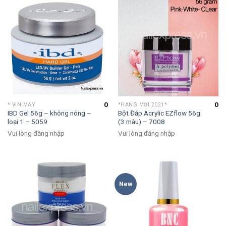
0
0
* VINIMAY
*HÀNG MỚI 2021*
IBD Gel 56g – không nóng –
Bột Đắp Acrylic EZflow 56g
loại 1 – 5059
(3 màu) – 7008
Vui lòng đăng nhập
Vui lòng đăng nhập
New