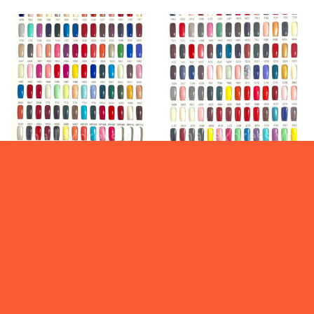
0
₫
0
₫
*HÀNG MỚI 2021*
*HÀNG MỚI 2021*
Gel OPI – 61003
Gel OPI – 61002
Vui lòng đăng nhập
Vui lòng đăng nhập