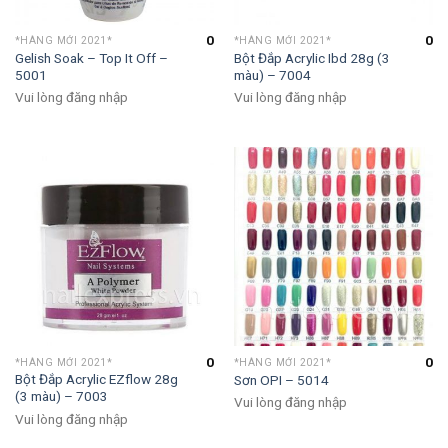
0
0
*HÀNG MỚI 2021*
*HÀNG MỚI 2021*
Gelish Soak – Top It Off –
Bột Đắp Acrylic Ibd 28g (3
5001
màu) – 7004
Vui lòng đăng nhập
Vui lòng đăng nhập
0
0
*HÀNG MỚI 2021*
*HÀNG MỚI 2021*
Bột Đắp Acrylic EZflow 28g
Sơn OPI – 5014
(3 màu) – 7003
Vui lòng đăng nhập
Vui lòng đăng nhập