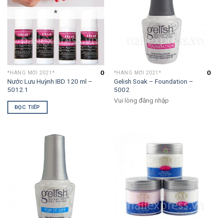
*
0
0
*HÀNG MỚI 2021*
*HÀNG MỚI 2021*
Nước Lưu Huỳnh IBD 120 ml –
Gelish Soak – Foundation –
5012.1
5002
Vui lòng đăng nhập
ĐỌC TIẾP