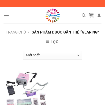
Skip
to
content
TRANG CHỦ
/
SẢN PHẨM ĐƯỢC GẮN THẺ “GLARING”
LỌC