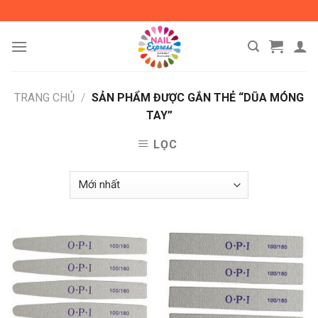
Skip
to
content
TRANG CHỦ
/
SẢN PHẨM ĐƯỢC GẮN THẺ “DŨA MÓNG
TAY”
LỌC