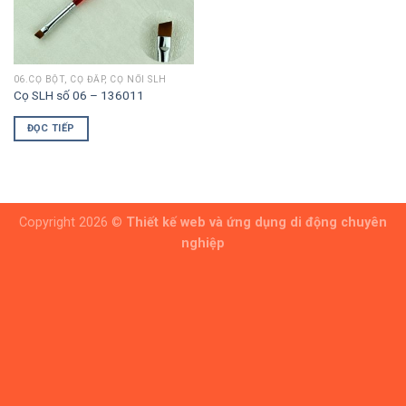
06.CỌ BỘT, CỌ ĐẮP, CỌ NỔI SLH
Cọ SLH số 06 – 136011
ĐỌC TIẾP
Copyright 2026 ©
Thiết kế web và ứng dụng di động chuyên
nghiệp