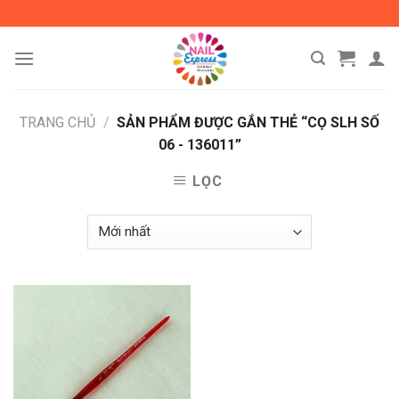
Skip
to
content
TRANG CHỦ
/
SẢN PHẨM ĐƯỢC GẮN THẺ “CỌ SLH SỐ
06 - 136011”
LỌC