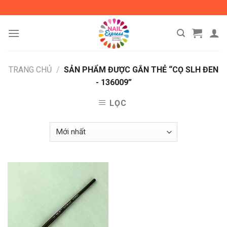
Skip
to
content
TRANG CHỦ
/
SẢN PHẨM ĐƯỢC GẮN THẺ “CỌ SLH ĐEN
- 136009”
LỌC