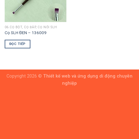
06.CỌ BỘT, CỌ ĐẮP, CỌ NỔI SLH
Cọ SLH ĐEN – 136009
ĐỌC TIẾP
Copyright 2026 ©
Thiết kế web và ứng dụng di động chuyên
nghiệp