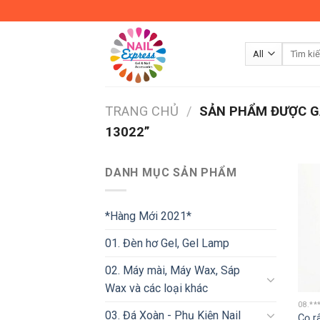
Skip
to
content
TRANG CHỦ
/
SẢN PHẨM ĐƯỢC GẮ
13022”
DANH MỤC SẢN PHẨM
*Hàng Mới 2021*
01. Đèn hơ Gel, Gel Lamp
02. Máy mài, Máy Wax, Sáp
Wax và các loại khác
08.**
03. Đá Xoàn - Phụ Kiện Nail
Cọ r