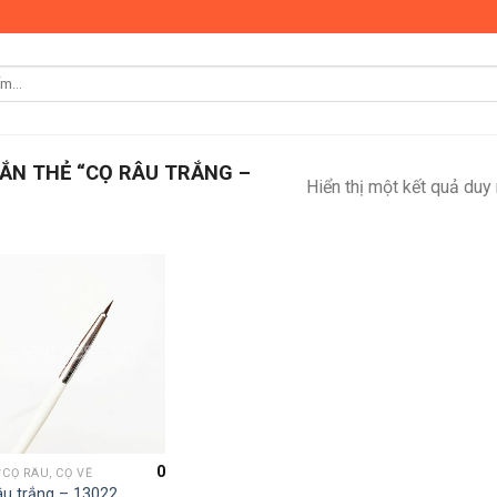
N THẺ “CỌ RÂU TRẮNG –
Hiển thị một kết quả duy
0
*CỌ RÂU, CỌ VẼ
âu trắng – 13022