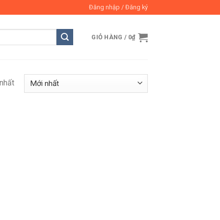
Đăng nhập / Đăng ký
GIỎ HÀNG /
0
₫
 nhất