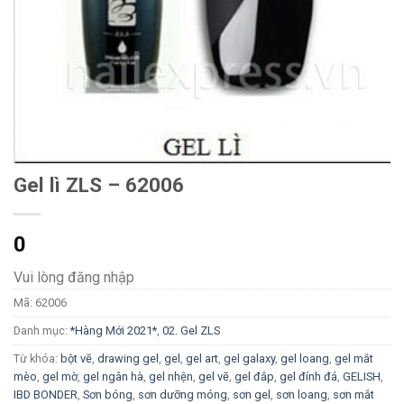
Gel lì ZLS – 62006
0
Vui lòng đăng nhập
Mã:
62006
Danh mục:
*Hàng Mới 2021*
,
02. Gel ZLS
Từ khóa:
bột vẽ
,
drawing gel
,
gel
,
gel art
,
gel galaxy
,
gel loang
,
gel mắt
mèo
,
gel mờ
,
gel ngân hà
,
gel nhện
,
gel vẽ
,
gel đắp
,
gel đính đá
,
GELISH
,
IBD BONDER
,
Sơn bóng
,
sơn dưỡng móng
,
sơn gel
,
sơn loang
,
sơn mắt