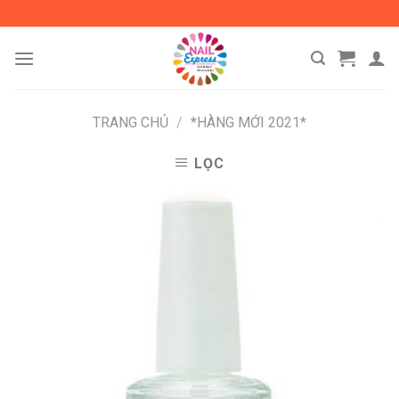
Skip
to
content
TRANG CHỦ
/
*HÀNG MỚI 2021*
LỌC