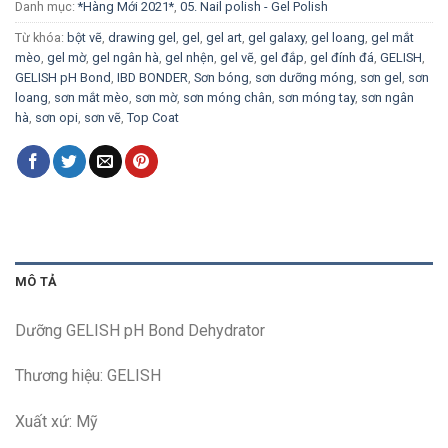
Danh mục:
*Hàng Mới 2021*
,
05. Nail polish - Gel Polish
Từ khóa:
bột vẽ
,
drawing gel
,
gel
,
gel art
,
gel galaxy
,
gel loang
,
gel mắt
mèo
,
gel mờ
,
gel ngân hà
,
gel nhện
,
gel vẽ
,
gel đắp
,
gel đính đá
,
GELISH
,
GELISH pH Bond
,
IBD BONDER
,
Sơn bóng
,
sơn dưỡng móng
,
sơn gel
,
sơn
loang
,
sơn mắt mèo
,
sơn mờ
,
sơn móng chân
,
sơn móng tay
,
sơn ngân
hà
,
sơn opi
,
sơn vẽ
,
Top Coat
MÔ TẢ
Dưỡng GELISH pH Bond Dehydrator
Thương hiệu: GELISH
Xuất xứ: Mỹ