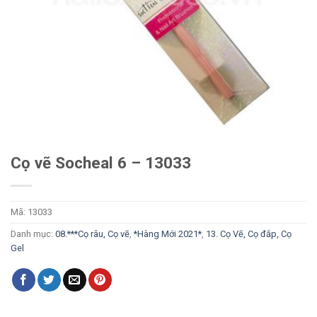
Cọ vẽ Socheal 6 – 13033
Mã:
13033
Danh mục:
08.***Cọ râu, Cọ vẽ
,
*Hàng Mới 2021*
,
13. Cọ Vẽ, Cọ đắp, Cọ
Gel