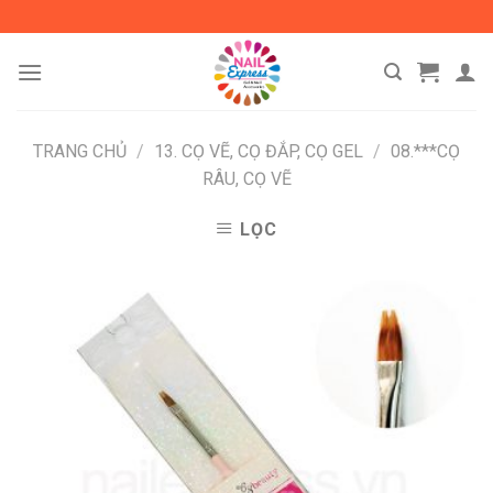
Skip
to
content
TRANG CHỦ
/
13. CỌ VẼ, CỌ ĐẮP, CỌ GEL
/
08.***CỌ
RÂU, CỌ VẼ
LỌC