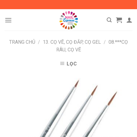
Skip
to
content
TRANG CHỦ
/
13. CỌ VẼ, CỌ ĐẮP, CỌ GEL
/
08.***CỌ
RÂU, CỌ VẼ
LỌC