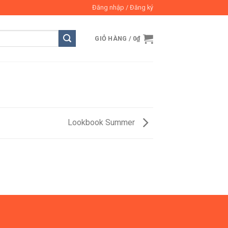
Đăng nhập / Đăng ký
GIỎ HÀNG /
0
₫
Lookbook Summer