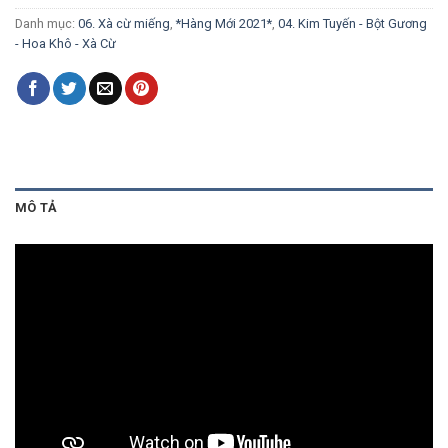
Danh mục:
06. Xà cừ miếng
,
*Hàng Mới 2021*
,
04. Kim Tuyến - Bột Gương
- Hoa Khô - Xà Cừ
MÔ TẢ