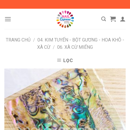
Skip
to
content
TRANG CHỦ
/
04. KIM TUYẾN - BỘT GƯƠNG - HOA KHÔ -
XÀ CỪ
/
06. XÀ CỪ MIẾNG
LỌC