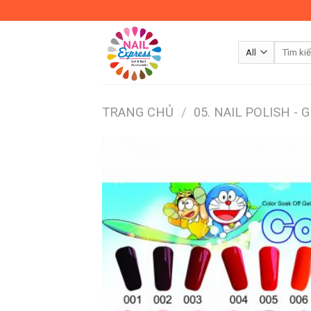
Skip
to
content
TRANG CHỦ
/
05. NAIL POLISH - 