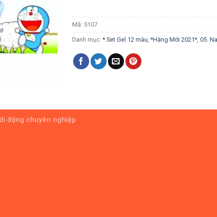
Mã:
5107
Danh mục:
* Set Gel 12 màu
,
*Hàng Mới 2021*
,
05. Na
 di động chuyên nghiệp