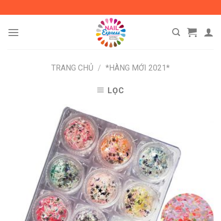
Skip
to
content
TRANG CHỦ
/
*HÀNG MỚI 2021*
LỌC