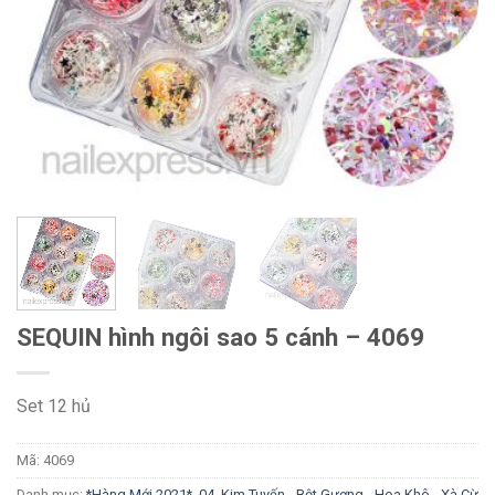
SEQUIN hình ngôi sao 5 cánh – 4069
Set 12 hủ
Mã:
4069
Danh mục:
*Hàng Mới 2021*
,
04. Kim Tuyến - Bột Gương - Hoa Khô - Xà Cừ