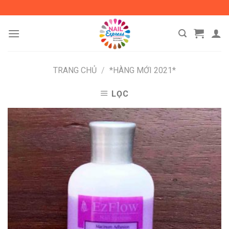
Skip
to
content
TRANG CHỦ
/
*HÀNG MỚI 2021*
LỌC