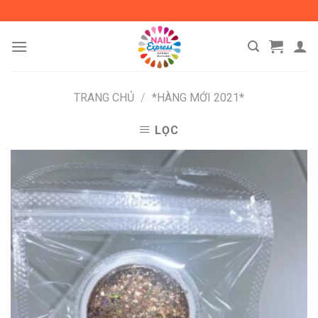
Skip
to
content
TRANG CHỦ
/
*HÀNG MỚI 2021*
LỌC