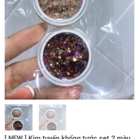
[ NEW ] Kim tuyến khổng tước set 2 màu