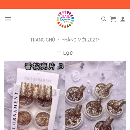
Skip
to
content
TRANG CHỦ
/
*HÀNG MỚI 2021*
LỌC