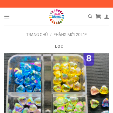
Skip
to
content
TRANG CHỦ
/
*HÀNG MỚI 2021*
LỌC