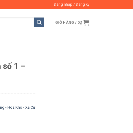
Đăng nhập / Đăng ký
GIỎ HÀNG /
0
₫
h số 1 –
ơng - Hoa Khô - Xà Cừ