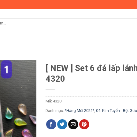
[ NEW ] Set 6 đá lấp lán
4320
Mã:
4320
Danh mục:
*Hàng Mới 2021*
,
04. Kim Tuyến - Bột Gư