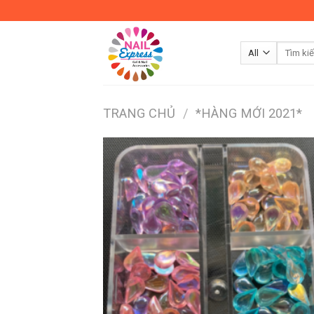
Skip
to
content
TRANG CHỦ
/
*HÀNG MỚI 2021*