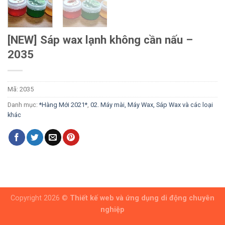
[NEW] Sáp wax lạnh không cần nấu –
2035
Mã:
2035
Danh mục:
*Hàng Mới 2021*
,
02. Máy mài, Máy Wax, Sáp Wax và các loại
khác
Copyright 2026 ©
Thiết kế web và ứng dụng di động chuyên
nghiệp