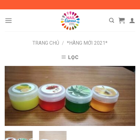
Skip
to
content
TRANG CHỦ
/
*HÀNG MỚI 2021*
LỌC