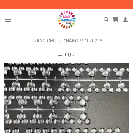
Skip
to
content
TRANG CHỦ
/
*HÀNG MỚI 2021*
LỌC