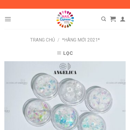
Skip
to
content
TRANG CHỦ
/
*HÀNG MỚI 2021*
LỌC