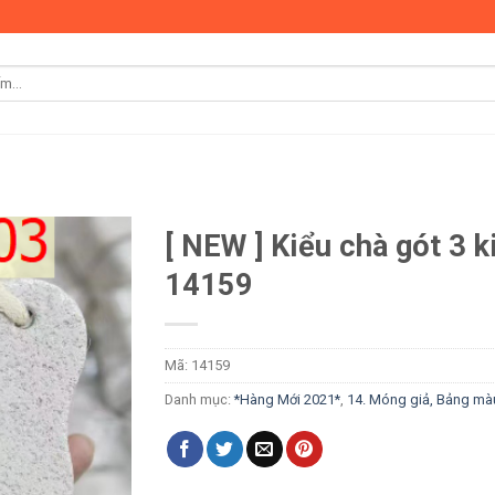
[ NEW ] Kiểu chà gót 3 k
14159
Mã:
14159
Danh mục:
*Hàng Mới 2021*
,
14. Móng giả, Bảng mà