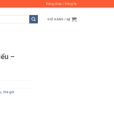
Đăng nhập / Đăng ký
GIỎ HÀNG /
0
₫
iểu –
u, Chà gót