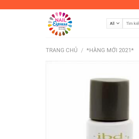
Skip
to
content
TRANG CHỦ
/
*HÀNG MỚI 2021*