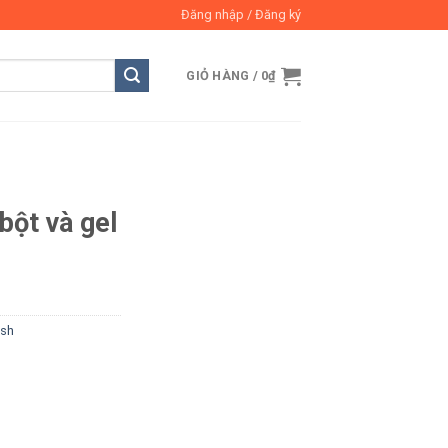
Đăng nhập / Đăng ký
GIỎ HÀNG /
0
₫
bột và gel
ish