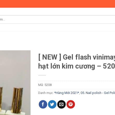
[ NEW ] Gel flash vinima
hạt lớn kim cương – 52
Mã:
5208
Danh mục:
*Hàng Mới 2021*
,
05. Nail polish - Gel Pol