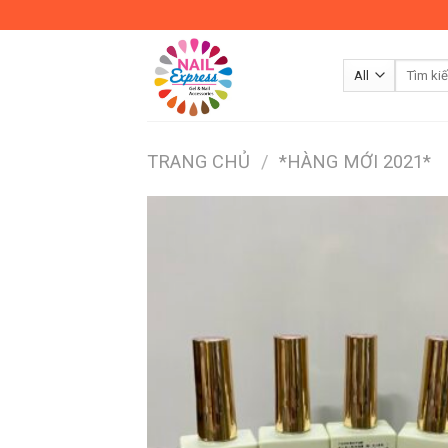
Skip
to
content
TRANG CHỦ
/
*HÀNG MỚI 2021*