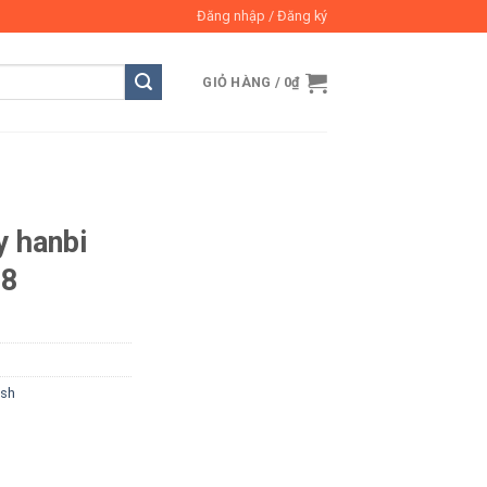
Đăng nhập / Đăng ký
GIỎ HÀNG /
0
₫
y hanbi
08
ish