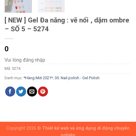
[ NEW ] Gel Đa năng : vẽ nổi , dặm ombre
– SỐ 5 – 5274
0
Vui lòng đăng nhập
Mã:
5274
Danh mục:
*Hàng Mới 2021*
,
05. Nail polish - Gel Polish
Copyright 2026 ©
Thiết kế web và ứng dụng di động chuyên
nghiệp