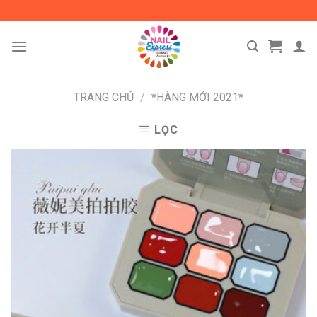
Skip
to
content
TRANG CHỦ
/
*HÀNG MỚI 2021*
LỌC