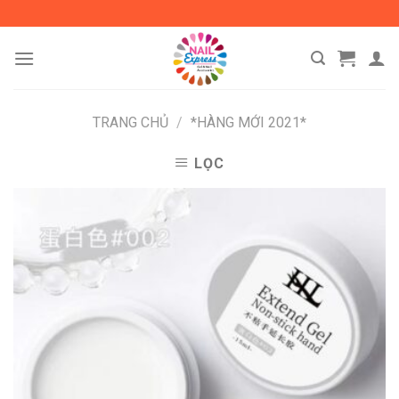
Skip
to
content
TRANG CHỦ
/
*HÀNG MỚI 2021*
LỌC