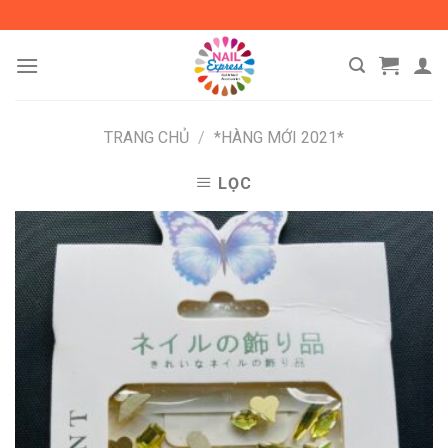
Skip
to
content
TRANG CHỦ
/
*HÀNG MỚI 2021*
LỌC