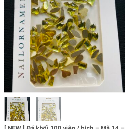
[ NEW ] Đá khối 100 viên / bịch – Mã 14 –