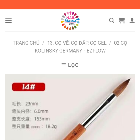
Skip
to
content
TRANG CHỦ
/
13. CỌ VẼ, CỌ ĐẮP, CỌ GEL
/
02.CỌ
KOLINSKY GERMANY - EZFLOW
LỌC