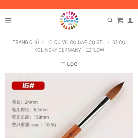
Skip
to
content
TRANG CHỦ
/
13. CỌ VẼ, CỌ ĐẮP, CỌ GEL
/
02.CỌ
KOLINSKY GERMANY - EZFLOW
LỌC