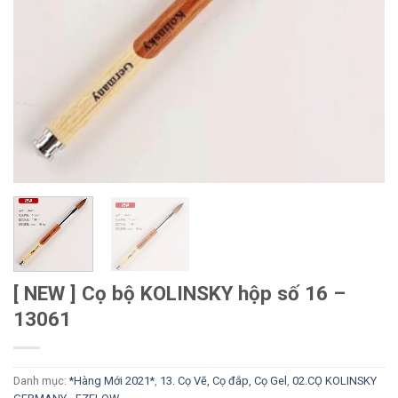
[ NEW ] Cọ bộ KOLINSKY hộp số 16 –
13061
Danh mục:
*Hàng Mới 2021*
,
13. Cọ Vẽ, Cọ đắp, Cọ Gel
,
02.CỌ KOLINSKY