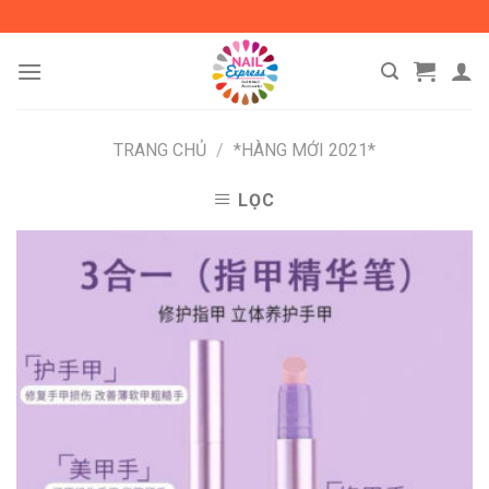
Skip
to
content
TRANG CHỦ
/
*HÀNG MỚI 2021*
LỌC