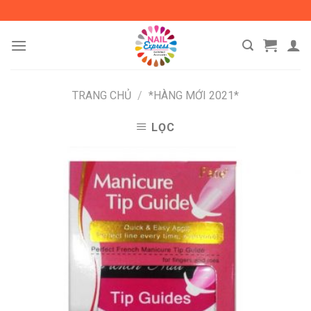
Skip
to
content
TRANG CHỦ
/
*HÀNG MỚI 2021*
LỌC