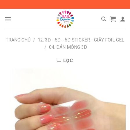
Skip
to
content
TRANG CHỦ
/
12. 3D - 5D - 6D STICKER - GIẤY FOIL GEL
/
04. DÁN MÓNG 3D
LỌC