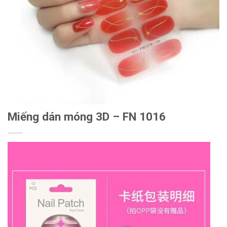
Miếng dán móng 3D – FN 1016