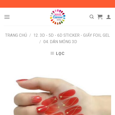
Skip
to
content
TRANG CHỦ
/
12. 3D - 5D - 6D STICKER - GIẤY FOIL GEL
/
04. DÁN MÓNG 3D
LỌC