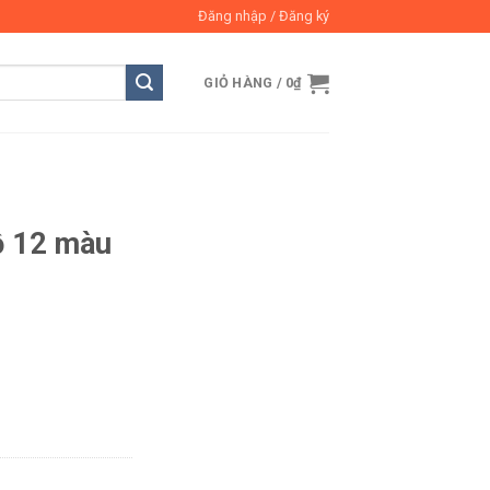
Đăng nhập / Đăng ký
GIỎ HÀNG /
0
₫
ộ 12 màu