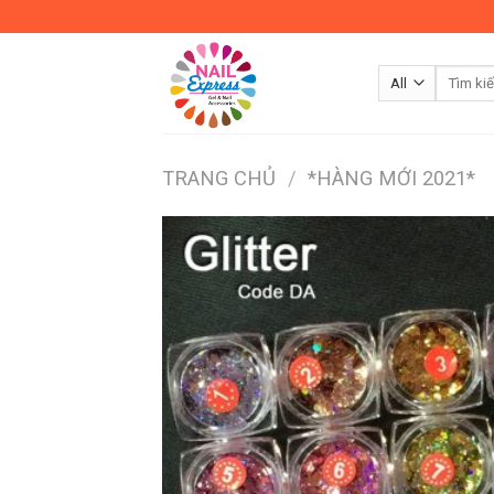
Skip
to
content
TRANG CHỦ
/
*HÀNG MỚI 2021*