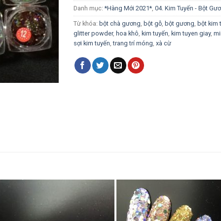
Danh mục:
*Hàng Mới 2021*
,
04. Kim Tuyến - Bột Gư
Từ khóa:
bột chà gương
,
bột gỗ
,
bột gương
,
bột kim 
glitter powder
,
hoa khô
,
kim tuyến
,
kim tuyen giay
,
mi
sợi kim tuyến
,
trang trí móng
,
xà cừ