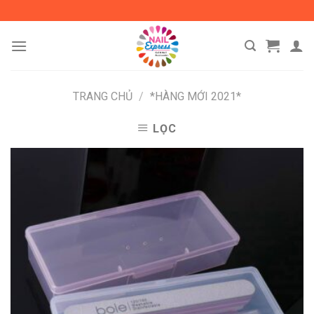
Skip
to
content
TRANG CHỦ
/
*HÀNG MỚI 2021*
LỌC