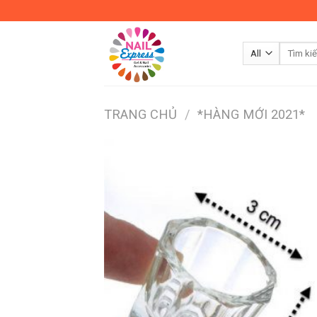
Skip
to
content
TRANG CHỦ
/
*HÀNG MỚI 2021*