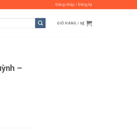
Đăng nhập / Đăng ký
GIỎ HÀNG /
0
₫
uỳnh –