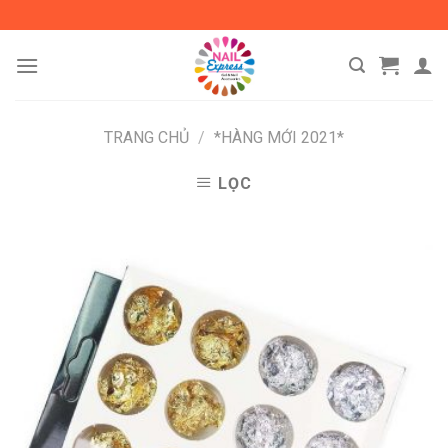
Skip
to
content
TRANG CHỦ
/
*HÀNG MỚI 2021*
LỌC