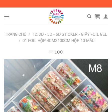
Skip
to
content
TRANG CHỦ
/
12. 3D - 5D - 6D STICKER - GIẤY FOIL GEL
/
01 FOIL HỘP 4CMX100CM HỘP 10 MẪU
LỌC